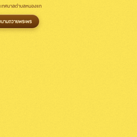
าง เทศบาลตำบลหนองแก
งนามถวายพระพร