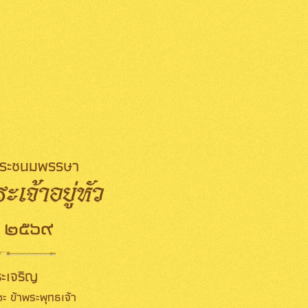
มพระชนมพรรษา
เจ้าอยู่หัว
 ๒๕๖๙
ะเจริญ
ะ ข้าพระพุทธเจ้า